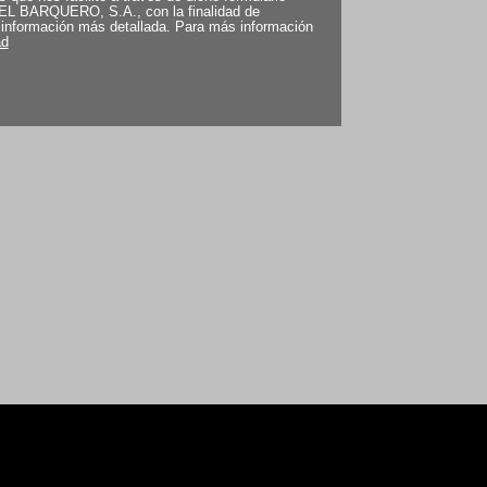
EL BARQUERO, S.A.
,
con la finalidad de
e información más detallada.
Para más información
ad