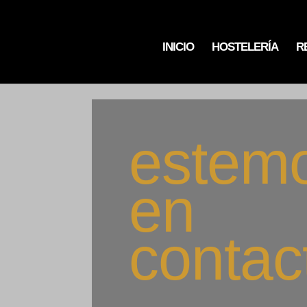
INICIO
HOSTELERÍA
R
estem
en
contac