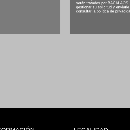
serán tratados por
BACALAOS 
gestionar su solicitud y enviarl
consultar la
política de privacid
FORMACIÓN
LEGALIDAD