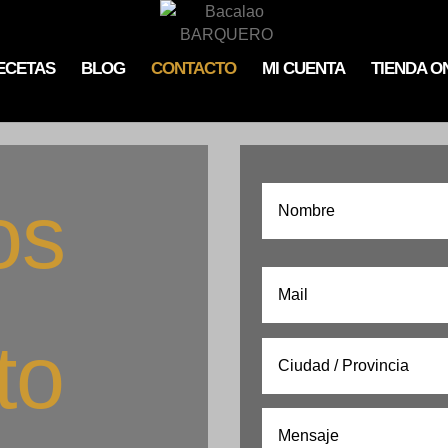
ECETAS
BLOG
CONTACTO
MI CUENTA
TIENDA O
os
to