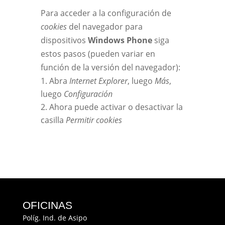
Para acceder a la configuración de
cookies
del navegador para
dispositivos
Windows Phone
siga
estos pasos (pueden variar en
función de la versión del navegador):
Abra
Internet Explorer
, luego
Más
,
luego
Configuración
Ahora puede activar o desactivar la
casilla
Permitir cookies
OFICINAS
Políg. Ind. de Asipo