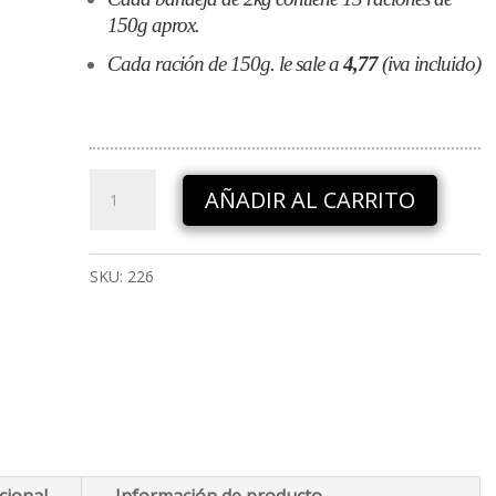
150g aprox.
Cada ración de 150g. le sale a
4,77
(iva incluido)
Desmigado
AÑADIR AL CARRITO
extra
de
bacalao
SKU:
226
salado
cantidad
 A LA TIENDA ONLINE