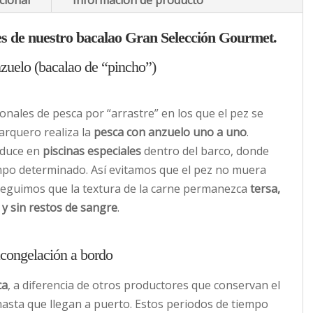
cional
Información de producto
les de nuestro bacalao Gran Selección Gourmet.
zuelo (bacalao de “pincho”)
ionales de pesca por “arrastre” en los que el pez se
arquero realiza la
pesca con anzuelo
uno a uno
.
oduce en
piscinas especiales
dentro del barco, donde
mpo determinado. Así evitamos que el pez no muera
nseguimos que la textura de la carne permanezca
tersa,
 y sin restos de sangre
.
acongelación a bordo
ca
, a diferencia de otros productores que conservan el
hasta que llegan a puerto. Estos periodos de tiempo