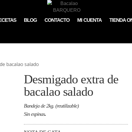
ECETAS
BLOG
CONTACTO
MI CUENTA
TIENDA O
de bacalao salado
Desmigado extra de
bacalao salado
Bandeja de 2kg. (reutilizable)
Sin espinas
.