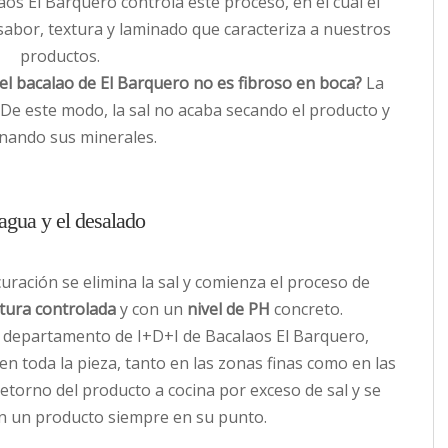
aos El Barquero controla este proceso, en el cual el
sabor, textura y laminado que caracteriza a nuestros
productos.
l bacalao de El Barquero no es fibroso en boca?
La
. De este modo, la sal no acaba secando el producto y
inando sus minerales.
agua y el desalado
curación se elimina la sal y comienza el proceso de
tura controlada
y con un
nivel de PH
concreto.
l departamento de I+D+I de Bacalaos El Barquero,
n toda la pieza, tanto en las zonas finas como en las
retorno del producto a cocina por exceso de sal y se
 con un producto siempre en su punto.