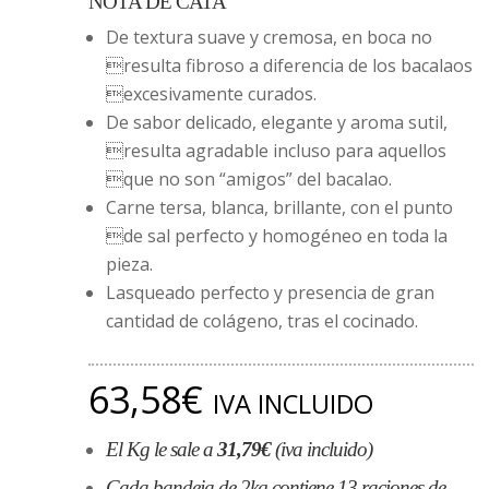
NOTA DE CATA
De textura suave y cremosa, en boca no
resulta fibroso a diferencia de los bacalaos
excesivamente curados.
De sabor delicado, elegante y aroma sutil,
resulta agradable incluso para aquellos
que no son “amigos” del bacalao.
Carne tersa, blanca, brillante, con el punto
de sal perfecto y homogéneo en toda la
pieza.
Lasqueado perfecto y presencia de gran
cantidad de colágeno, tras el cocinado.
63,58
€
IVA INCLUIDO
El Kg le sale a
31,79€
(iva incluido)
Cada bandeja de 2kg contiene 13 raciones de