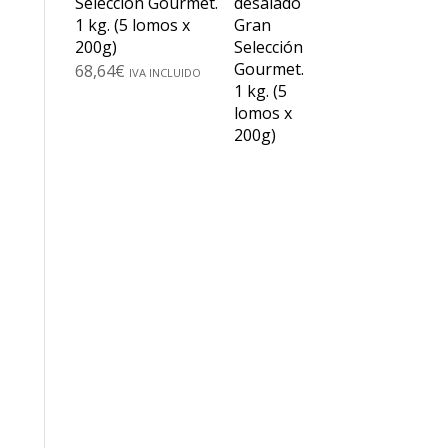
Selección Gourmet.
1 kg. (5 lomos x
200g)
68,64
€
IVA INCLUIDO