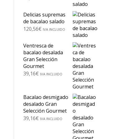
Delicias supremas
de bacalao salado
120,56
€
IVA INCLUIDO
Ventresca de
bacalao desalada
Gran Selección
Gourmet
39,16
€
IVA INCLUIDO
Bacalao desmigado
desalado Gran
Selección Gourmet
39,16
€
IVA INCLUIDO