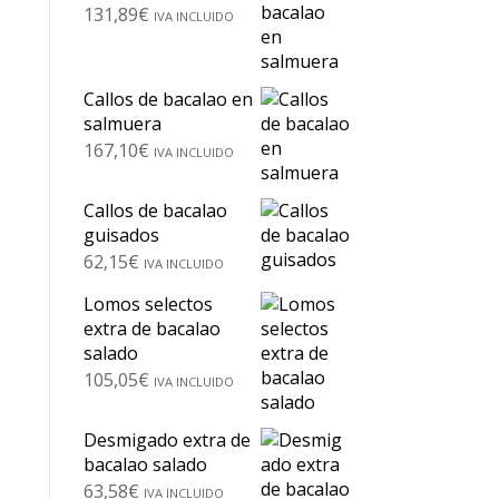
131,89
€
IVA INCLUIDO
Callos de bacalao en
salmuera
167,10
€
IVA INCLUIDO
Callos de bacalao
guisados
62,15
€
IVA INCLUIDO
Lomos selectos
extra de bacalao
salado
105,05
€
IVA INCLUIDO
Desmigado extra de
bacalao salado
63,58
€
IVA INCLUIDO