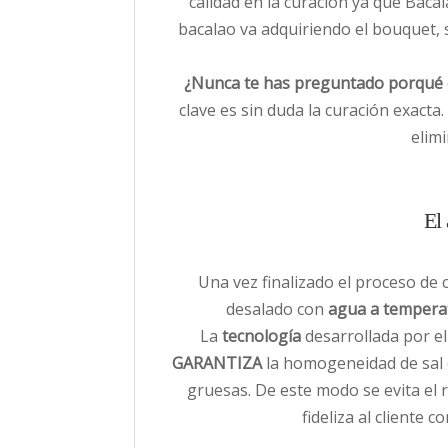
calidad en la curación ya que Bacal
bacalao va adquiriendo el bouquet, 
¿Nunca te has preguntado porqué e
clave es sin duda la curación exacta
elim
El 
Una vez finalizado el proceso de 
desalado con
agua a tempera
La
tecnología
desarrollada por e
GARANTIZA
la homogeneidad de sal e
gruesas. De este modo se evita el 
fideliza al cliente