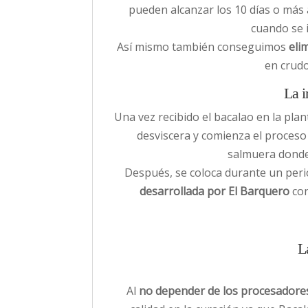
pueden alcanzar los 10 días o más
cuando se i
Así mismo también conseguimos
eli
en crudo
La i
Una vez recibido el bacalao en la pla
desviscera y comienza el proceso 
salmuera donde
Después, se coloca durante un peri
desarrollada por El Barquero
co
L
Al
no depender de los procesadores