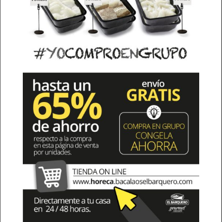
Una vez recibido el bacalao en la
planta de procesado de Bacalaos El
Barquero, se limpia, se desviscera y
comienza el proceso de salazón. En
su fase inicial permanece 2 días en
salmuera donde va tomando poco a
poco la sal.
Después, se coloca durante un
periodo de tiempo controlado en sal
seca
especialmente desarrollada por
El Barquero
con unas
propiedades
únicas
en cuanto a minerales
La curación exacta