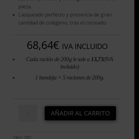
pieza.
Lasqueado perfecto y presencia de gran
cantidad de colágeno, tras el cocinado.
68,64
€
IVA INCLUIDO
Cada ración de 200g le sale a
13,73
(IVA
incluido)
1 bandeja = 5 raciones de 200g.
Lomos
AÑADIR AL CARRITO
de
bacalao
desalado
SKU:
282