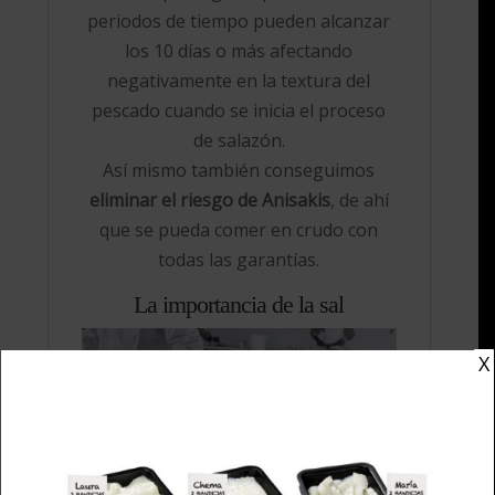
periodos de tiempo pueden alcanzar
los 10 días o más afectando
negativamente en la textura del
pescado cuando se inicia el proceso
de salazón.
Así mismo también conseguimos
eliminar el riesgo de Anisakis
, de ahí
que se pueda comer en crudo con
todas las garantías.
La importancia de la sal
X