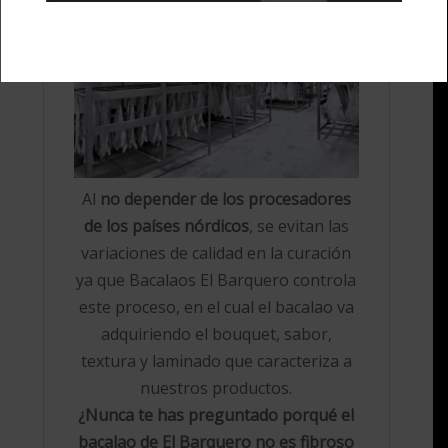
Al
no depender de los procesadores
de los países nórdicos
, se evitan las
variaciones de calidad en la curación
ya que Bacalaos El Barquero controla
este proceso, en el cual el bacalao va
adquiriendo el bouquet, sabor,
textura y laminado que caracteriza a
nuestros productos.
¿Nunca te has preguntado porqué el
bacalao de El Barquero no es fibroso