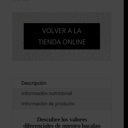
Gran
Selección
Gourmet.
1
VOLVER A LA
kg.
TIENDA ONLINE
(5
lomos
x
200g)
cantidad
Descripción
Información nutricional
Información de producto
Descubre los valores
diferenciales de nuestro bacalao